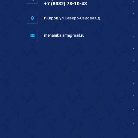
+7 (8332) 78-10-43
г.Киров,ул.Северо-Садовая,д.1
mehanika.arm@mail.ru