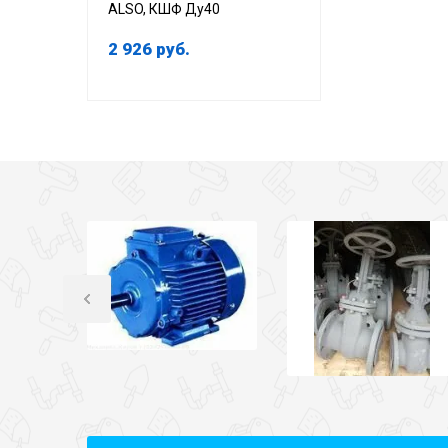
ALSO, КШФ Ду40
2 926
руб.