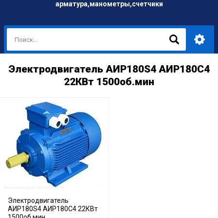
арматура,манометры,счетчики
Электродвигатель АИР180S4 АИР180С4
22КВт 1500об.мин
Электродвигатель
АИР180S4 АИР180С4 22КВт
1500об.мин