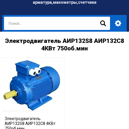
арматура,манометры,счетчики
Электродвигатель АИР132S8 АИР132С8
4КВт 750об.мин
Электродвигатель
АИР132S8 АИР132С8 4КВт
750об.мин